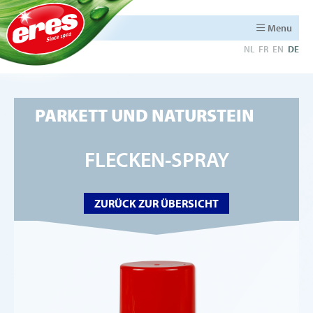
Menu
NL
FR
EN
DE
PARKETT UND NATURSTEIN
FLECKEN-SPRAY
ZURÜCK ZUR ÜBERSICHT