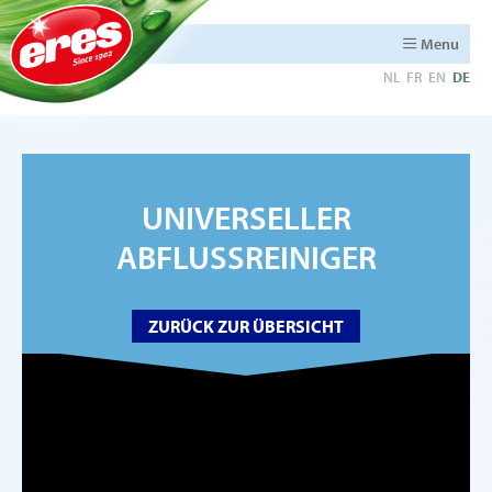
Menu
NL
FR
EN
DE
UNIVERSELLER
ABFLUSSREINIGER
ZURÜCK ZUR ÜBERSICHT