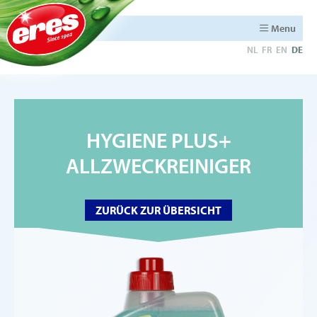
Menu
NL
FR
EN
DE
HYGIENE PLUS+
ALLZWECKREINIGER
ZURÜCK ZUR ÜBERSICHT