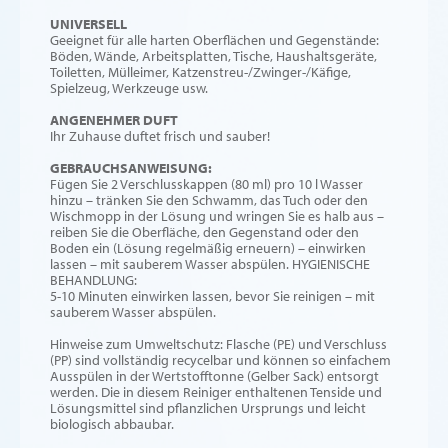
UNIVERSELL
Geeignet für alle harten Oberflächen und Gegenstände:
Böden, Wände, Arbeitsplatten, Tische, Haushaltsgeräte,
Toiletten, Mülleimer, Katzenstreu-/Zwinger-/Käfige,
Spielzeug, Werkzeuge usw.
ANGENEHMER DUFT
Ihr Zuhause duftet frisch und sauber!
GEBRAUCHSANWEISUNG:
Fügen Sie 2 Verschlusskappen (80 ml) pro 10 l Wasser
hinzu – tränken Sie den Schwamm, das Tuch oder den
Wischmopp in der Lösung und wringen Sie es halb aus –
reiben Sie die Oberfläche, den Gegenstand oder den
Boden ein (Lösung regelmäßig erneuern) – einwirken
lassen – mit sauberem Wasser abspülen. HYGIENISCHE
BEHANDLUNG:
5-10 Minuten einwirken lassen, bevor Sie reinigen – mit
sauberem Wasser abspülen.
Hinweise zum Umweltschutz: Flasche (PE) und Verschluss
(PP) sind vollständig recycelbar und können so einfachem
Ausspülen in der Wertstofftonne (Gelber Sack) entsorgt
werden. Die in diesem Reiniger enthaltenen Tenside und
Lösungsmittel sind pflanzlichen Ursprungs und leicht
biologisch abbaubar.