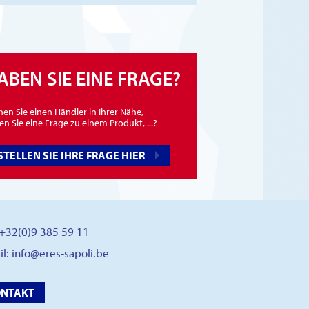
ABEN SIE EINE FRAGE?
en Sie einen Händler in Ihrer Nähe,
n Sie eine Frage zu einem Produkt, ...?
STELLEN SIE IHRE FRAGE HIER
: +32(0)9 385 59 11
il:
info@eres-sapoli.be
ONTAKT