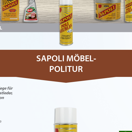
L
SAPOLI MÖBEL-
POLITUR
ege für
stleder,
on
e