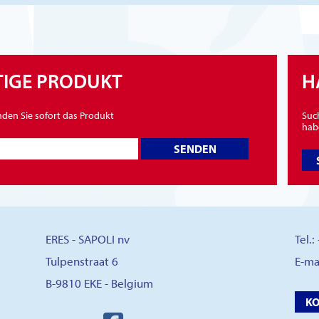
HTIGE PRODUKT
H
nden Sie sofort das Produkt
Such
habe
SENDEN
ERES - SAPOLI nv
Tel.
Tulpenstraat 6
E-ma
B-9810 EKE - Belgium
K