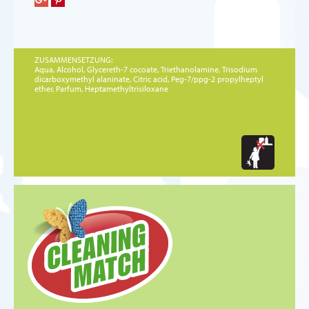
ZUSAMMENSETZUNG:
Aqua, Alcohol, Glycereth-7 cocoate, Triethanolamine, Trisodium
dicarboxymethyl alaninate, Citric acid, Peg-7/ppg-2 propylheptyl
ether, Parfum, Heptamethyltrisiloxane