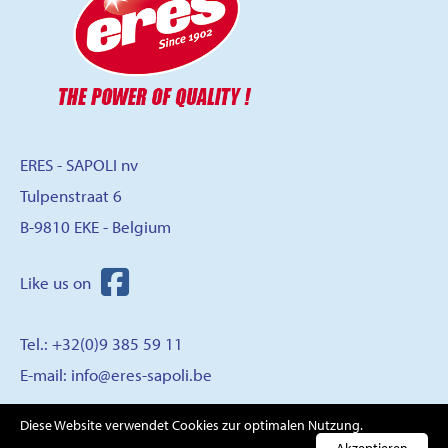
ERES - SAPOLI nv
Tulpenstraat 6
B-9810 EKE - Belgium
Tel.: +32(0)9 385 59 11
E-mail:
info@eres-sapoli.be
Diese Website verwendet Cookies zur optimalen Nutzung.
KONTAKT