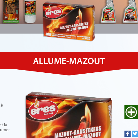
ALLUME-MAZOUT
 à
nt la
llumer