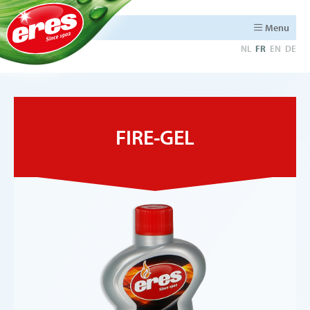
Menu
NL
FR
EN
DE
FIRE-GEL