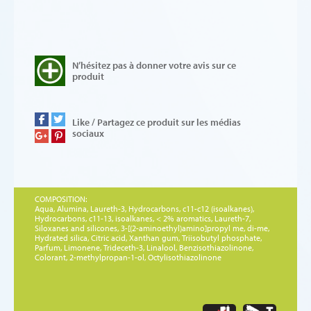
N’hésitez pas à donner votre avis sur ce
produit
Like / Partagez ce produit sur les médias
sociaux
COMPOSITION:
Aqua, Alumina, Laureth-3, Hydrocarbons, c11-c12 (isoalkanes),
Hydrocarbons, c11-13, isoalkanes, < 2% aromatics, Laureth-7,
Siloxanes and silicones, 3-[(2-aminoethyl)amino]propyl me, di-me,
Hydrated silica, Citric acid, Xanthan gum, Triisobutyl phosphate,
Parfum, Limonene, Trideceth-3, Linalool, Benzisothiazolinone,
Colorant, 2-methylpropan-1-ol, Octylisothiazolinone