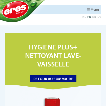
Menu
NL
FR
EN
DE
HYGIENE PLUS+
NETTOYANT LAVE-
VAISSELLE
RETOUR AU SOMMAIRE