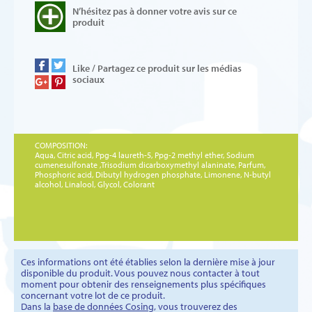
N’hésitez pas à donner votre avis sur ce
produit
Like / Partagez ce produit sur les médias
sociaux
COMPOSITION:
Aqua, Citric acid, Ppg-4 laureth-5, Ppg-2 methyl ether, Sodium
cumenesulfonate ,Trisodium dicarboxymethyl alaninate, Parfum,
Phosphoric acid, Dibutyl hydrogen phosphate, Limonene, N-butyl
alcohol, Linalool, Glycol, Colorant
Ces informations ont été établies selon la dernière mise à jour
disponible du produit. Vous pouvez nous contacter à tout
moment pour obtenir des renseignements plus spécifiques
concernant votre lot de ce produit.
Dans la
base de données Cosing
, vous trouverez des