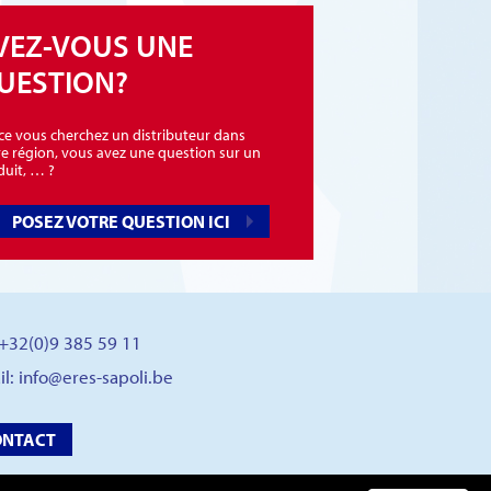
VEZ-VOUS UNE
UESTION?
-ce vous cherchez un distributeur dans
re région, vous avez une question sur un
duit, … ?
POSEZ VOTRE QUESTION ICI
: +32(0)9 385 59 11
il:
info@eres-sapoli.be
ONTACT