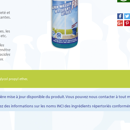
leté et
tantes.
es, les
 etc.
les
fenêtre
 acides
x.
lycol propyl ether,
rnière mise à jour disponible du produit. Vous pouvez nous contacter à tou
ez des informations sur les noms INCI des ingrédients répertoriés conformé