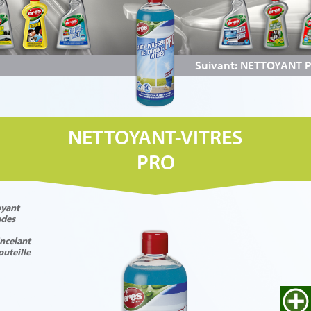
Suivant: NETTOYANT 
NETTOYANT-VITRES
PRO
oyant
ndes
incelant
outeille