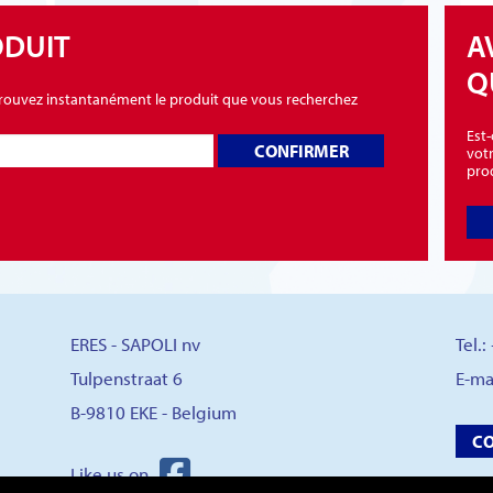
ODUIT
A
Q
 trouvez instantanément le produit que vous recherchez
Est
CONFIRMER
vot
pro
ERES - SAPOLI nv
Tel.
Tulpenstraat 6
E-ma
B-9810 EKE - Belgium
C