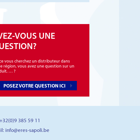
VEZ-VOUS UNE
UESTION?
-ce vous cherchez un distributeur dans
re région, vous avez une question sur un
duit, … ?
POSEZ VOTRE QUESTION ICI
: +32(0)9 385 59 11
il:
info@eres-sapoli.be