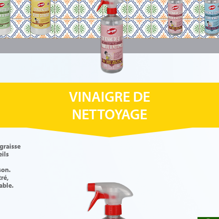
VINAIGRE DE
NETTOYAGE
graisse
eils
son.
ré,
able.