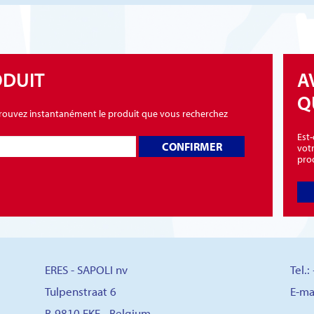
ODUIT
A
Q
 trouvez instantanément le produit que vous recherchez
Est
CONFIRMER
vot
pro
ERES - SAPOLI nv
Tel.
Tulpenstraat 6
E-ma
B-9810 EKE - Belgium