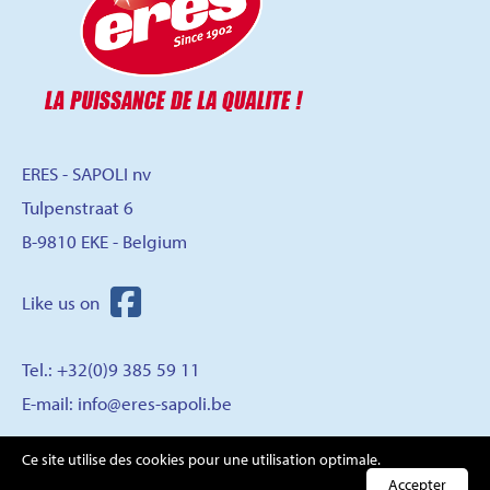
ERES - SAPOLI nv
Tulpenstraat 6
B-9810 EKE - Belgium
Tel.: +32(0)9 385 59 11
E-mail:
info@eres-sapoli.be
Ce site utilise des cookies pour une utilisation optimale.
CONTACT
Accepter