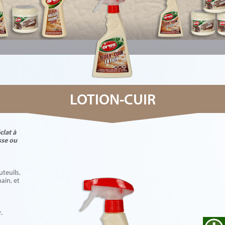
LOTION-CUIR
clat à
sse ou
uteuils,
ain, et
.