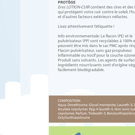
PROTÈGE
Eres LOTION-CUIR
contient des cires et des 
qui protègent votre cuir contre le soleil, l’
et d’autres facteurs extérieurs néfastes.
Lisez attentivement l’étiquette !
Info environnementale: Le flacon (PE) et le
pulvérisateur (PP) sont recyclables à 100% 
peuvent être mis dans le sac PMC après rin
Flacon pulvérisateur, sans gaz propulseur
inflammable ou nocif pour la couche ozone
Produit sans solvants. Les agents de surface
ingrédients nourrissants sont d’origine vég
facilement biodégradable.
COMPOSITION:
Aqua, Dimethicone, Glycol montanite, Laureth-3, 
Acrylate copolymer, Ppg-4 laureth-5, Non ionic sur
copolymer, Parfum, Trideceth-3, Benzisothiazolino
Octylisothiazolinone