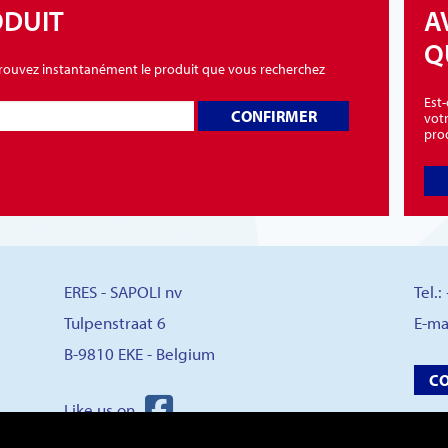
ODUIT
A
Q
 trouvez instantanément le produit que vous recherchez
Est
CONFIRMER
vot
pro
ERES - SAPOLI nv
Tel.
Tulpenstraat 6
E-ma
B-9810 EKE - Belgium
C