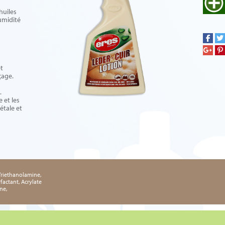
huiles
humidité
et
çage.
.
 et les
étale et
Triethanolamine,
factant, Acrylate
ne,