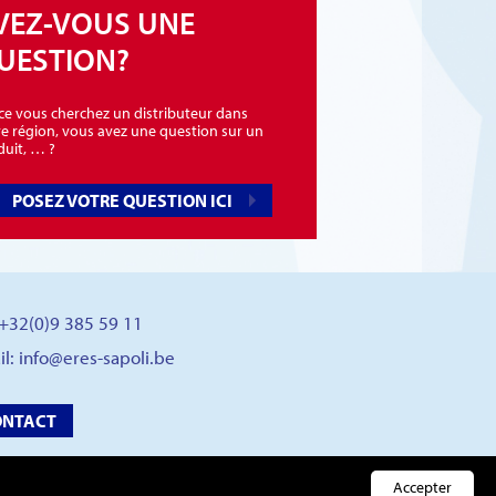
VEZ-VOUS UNE
UESTION?
-ce vous cherchez un distributeur dans
re région, vous avez une question sur un
duit, … ?
POSEZ VOTRE QUESTION ICI
: +32(0)9 385 59 11
il:
info@eres-sapoli.be
ONTACT
Accepter