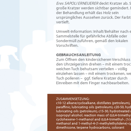
Eres SAPOLI ERNEUERER
deckt Kratzer ab. 
große Kratzer werden sichtbar gemindert.
der Behandlung erhält das Holz sein
ursprüngliches Aussehen zurück. Der Farb
vertieft.
Umwelt-Information: Inhalt/Behälter nach 
Sammelstelle für gefährliche Abfälle oder
Sondermüll zuführen, gemäß den lokalen
Vorschriften.
GEBRAUCHSANLEITUNG
Zum Öffnen den kindersicheren Verschlus
den Uhrzeigersinn drehen – mit einem tro
weichen Tuch behutsam verteilen – völlig
einziehen lassen – mit einem trockenen, w
Tuch polieren – ggf. tiefere Kratzer durch
Einreiben mit dem Finger nachbearbeiten.
ZUSAMMENSETZUNG:
c10-12 alkane/cycloalkane, distillates (petroleum),
paraffinic, lubricating oils (petroleum), c20-50, hyd
lubricating oils (petroleum), c15-30, hydrotreated 
isopropyl alcohol, reaction mass of α,α,4-trimethyl-,
cyclohexene-1-methanol and α,α,4-trimethyl-, (1r)
methanol and 1-methyl-4-(1-methylethylidene)-c
dimethicone, terpene hydrocarbons, colorant