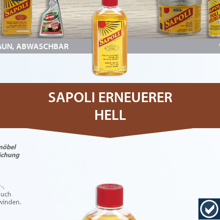
RAUN, ABWASCHBAR
SAPOLI ERNEUERER
HELL
möbel
ächung
-,
auch
hwinden.