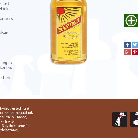
Selbst
 Nach
ton wird
einer
s gegen
ckenen,
eichen
 hydrotreated light
rotreated neutral oil,
neutral oil-based,
 (1s)-, 3-
-, 3-cyclohexene-1-
yclohexanol,