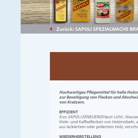
#844328
Zurück: SAPOLI SPEZIALWACHS B
Hochwertiges Pflegemittel für helle Holz
zur Beseitigung von Flecken und Abschw
von Kratzern.
EFFIZIENT
Eres SAPOLI ERNEUERER
lässt Licht-, Wasser
Wein- und Kaffeeflecken von Holzmöbeln, 
aus lackiertem oder poliertem Holz, versc
WIEDERHERSTELLEND