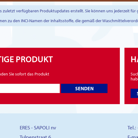
zuletzt verfügbaren Produktupdates erstellt. Sie können uns jederzeit für
onen zu den INCI-Namen der Inhaltsstoffe, die gemäß der Waschmittelverord
HTIGE PRODUKT
H
nden Sie sofort das Produkt
Such
habe
SENDEN
ERES - SAPOLI nv
Tel.
Tulpenstraat 6
E-ma