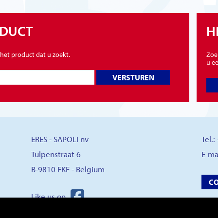
ODUCT
H
 het product dat u zoekt.
Zoe
u ee
VERSTUREN
ERES - SAPOLI nv
Tel.
Tulpenstraat 6
E-ma
B-9810 EKE - Belgium
C