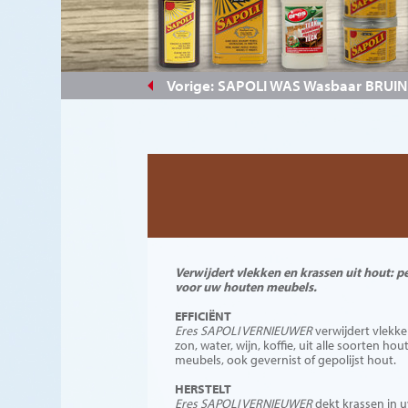
#844328
Vorige: SAPOLI WAS Wasbaar BRUIN
Verwijdert vlekken en krassen uit hout: pe
voor uw houten meubels.
EFFICIËNT
Eres SAPOLI VERNIEUWER
verwijdert vlekk
zon, water, wijn, koffie, uit alle soorten hou
meubels, ook gevernist of gepolijst hout.
HERSTELT
Eres SAPOLI VERNIEUWER
dekt krassen in 