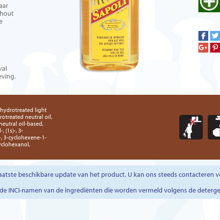
aar
 hout
e
val
eving.
 hydrotreated light
rotreated neutral oil,
neutral oil-based,
 (1s)-, 3-
-, 3-cyclohexene-1-
yclohexanol,
atste beschikbare update van het product. U kan ons steeds contacteren v
r de INCI-namen van de ingrediënten die worden vermeld volgens de deterg