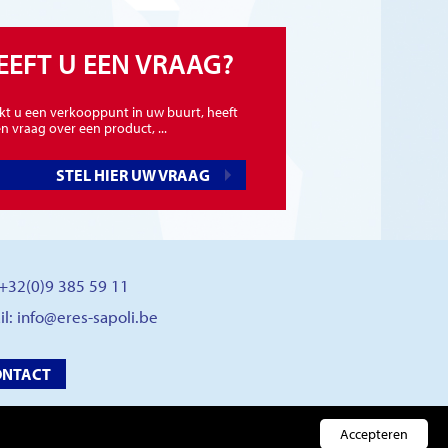
EEFT U EEN VRAAG?
kt u een verkooppunt in uw buurt, heeft
n vraag over een product, ...
STEL HIER UW VRAAG
: +32(0)9 385 59 11
il:
info@eres-sapoli.be
ONTACT
Accepteren