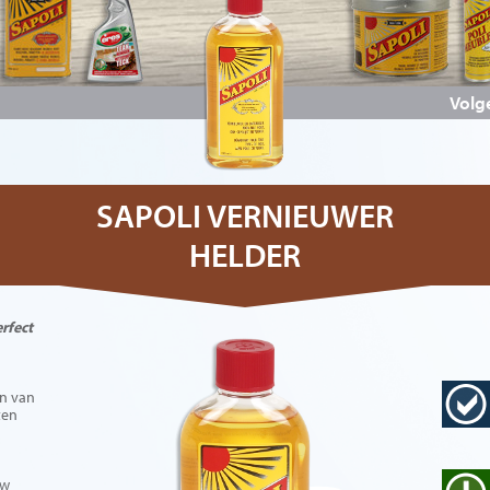
Volg
SAPOLI VERNIEUWER
HELDER
rfect
en van
ten
uw