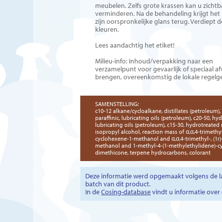
meubelen. Zelfs grote krassen kan u zichtb
verminderen. Na de behandeling krijgt het
zijn oorspronkelijke glans terug. Verdiept d
kleuren.
Lees aandachtig het etiket!
Milieu-info: Inhoud/verpakking naar een
verzamelpunt voor gevaarlijk of speciaal af
brengen, overeenkomstig de lokale regelg
SAMENSTELLING:
c10-12 alkane/cycloalkane, distillates (petroleum),
paraffinic, lubricating oils (petroleum), c20-50, hyd
lubricating oils (petroleum), c15-30, hydrotreated 
isopropyl alcohol, reaction mass of α,α,4-trimethyl-,
cyclohexene-1-methanol and α,α,4-trimethyl-, (1r)
methanol and 1-methyl-4-(1-methylethylidene)-c
dimethicone, terpene hydrocarbons, colorant
Deze informatie werd opgemaakt volgens de la
batch van dit product.
In de
Cosing-database
vindt u informatie ove