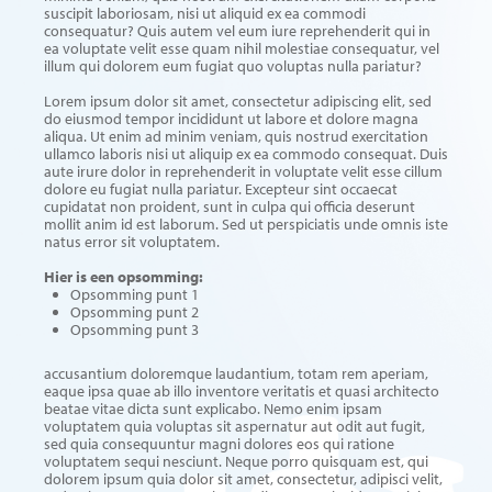
suscipit laboriosam, nisi ut aliquid ex ea commodi
consequatur? Quis autem vel eum iure reprehenderit qui in
ea voluptate velit esse quam nihil molestiae consequatur, vel
illum qui dolorem eum fugiat quo voluptas nulla pariatur?
Lorem ipsum dolor sit amet, consectetur adipiscing elit, sed
do eiusmod tempor incididunt ut labore et dolore magna
aliqua. Ut enim ad minim veniam, quis nostrud exercitation
ullamco laboris nisi ut aliquip ex ea commodo consequat. Duis
aute irure dolor in reprehenderit in voluptate velit esse cillum
dolore eu fugiat nulla pariatur. Excepteur sint occaecat
cupidatat non proident, sunt in culpa qui officia deserunt
mollit anim id est laborum. Sed ut perspiciatis unde omnis iste
natus error sit voluptatem.
Hier is een opsomming:
Opsomming punt 1
Opsomming punt 2
Opsomming punt 3
accusantium doloremque laudantium, totam rem aperiam,
eaque ipsa quae ab illo inventore veritatis et quasi architecto
beatae vitae dicta sunt explicabo. Nemo enim ipsam
voluptatem quia voluptas sit aspernatur aut odit aut fugit,
sed quia consequuntur magni dolores eos qui ratione
voluptatem sequi nesciunt. Neque porro quisquam est, qui
dolorem ipsum quia dolor sit amet, consectetur, adipisci velit,