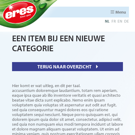
Menu
NL
FR
EN
DE
EEN ITEM BIJ EEN NIEUWE
CATEGORIE
TERUG NAAR OVERZICHT
Hier komt er wat uitleg, en dit per taal.
accusantium doloremque laudantium, totam rem aperiam,
eaque ipsa quae ab illo inventore veritatis et quasi architecto
beatae vitae dicta sunt explicabo. Nemo enim ipsam
voluptatem quia voluptas sit aspernatur aut odit aut fugit,
sed quia consequuntur magni dolores eos qui ratione
voluptatem sequi nesciunt. Neque porro quisquam est, qui
dolorem ipsum quia dolor sit amet, consectetur, adipisci velit,
sed quia non numquam eius modi tempora incidunt ut labore
et dolore magnam aliquam quaerat voluptatem. Ut enim ad
minima veniam, quis nostrum exercitationem ullam corporis