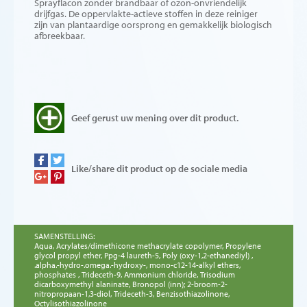
Sprayflacon zonder brandbaar of ozon-onvriendelijk
drijfgas. De oppervlakte-actieve stoffen in deze reiniger
zijn van plantaardige oorsprong en gemakkelijk biologisch
afbreekbaar.
Geef gerust uw mening over dit product.
Like/share dit product op de sociale media
SAMENSTELLING:
Aqua, Acrylates/dimethicone methacrylate copolymer, Propylene
glycol propyl ether, Ppg-4 laureth-5, Poly (oxy-1,2-ethanediyl) ,
.alpha.-hydro-.omega.-hydroxy-, mono-c12-14-alkyl ethers,
phosphates , Trideceth-9, Ammonium chloride, Trisodium
dicarboxymethyl alaninate, Bronopol (inn); 2-broom-2-
nitropropaan-1,3-diol, Trideceth-3, Benzisothiazolinone,
Octylisothiazolinone