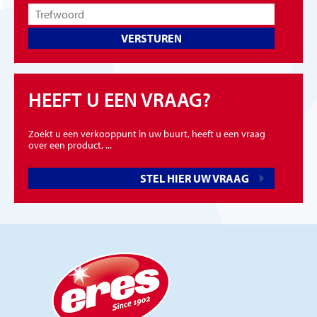
VERSTUREN
HEEFT U EEN VRAAG?
Zoekt u een verkooppunt in uw buurt, heeft u een vraag
over een product, ...
STEL HIER UW VRAAG