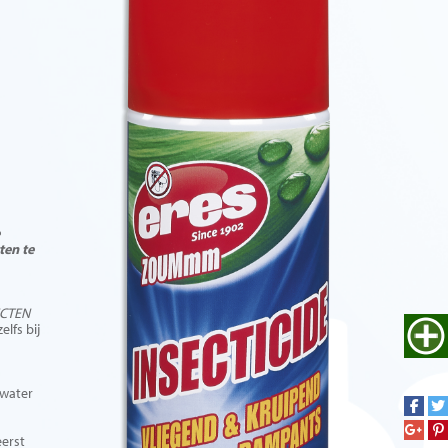
ten te
ECTEN
lfs bij
 water
eerst