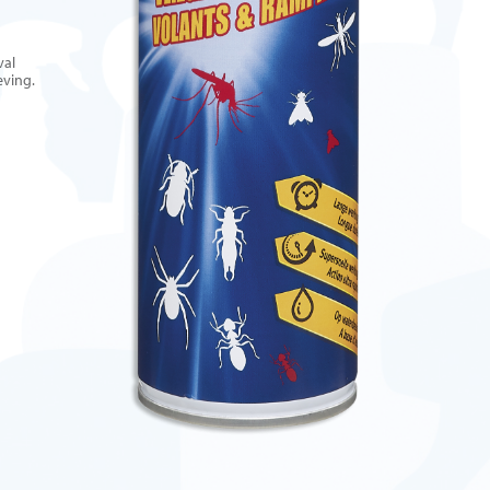
val
eving.