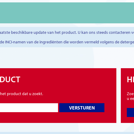
atste beschikbare update van het product. U kan ons steeds contacteren v
r de INCI-namen van de ingrediënten die worden vermeld volgens de deterg
ODUCT
H
 het product dat u zoekt.
Zoe
u ee
VERSTUREN