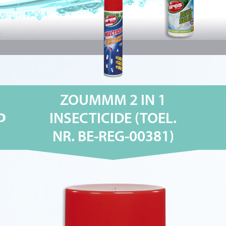
ZOUMMM 2 IN 1
INSECTICIDE (TOEL.
D
NR. BE-REG-00381)