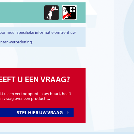
oor meer specifieke informatie omtrent uw
enten-verordening.
EEFT U EEN VRAAG?
kt u een verkooppunt in uw buurt, heeft
n vraag over een product, ...
STEL HIER UW VRAAG