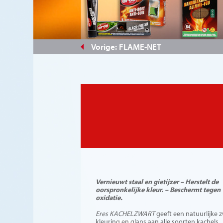
#d11110
Vorige: FLAME-NET
Vernieuwt staal en gietijzer – Herstelt de
oorspronkelijke kleur. – Beschermt tegen
oxidatie.
Eres KACHELZWART
geeft een natuurlijke 
kleuring en glans aan alle soorten kachels,