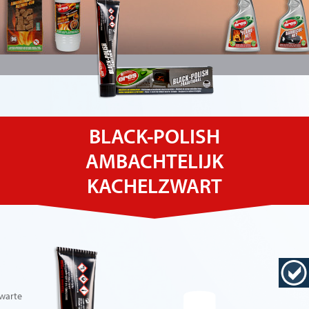
BLACK-POLISH
AMBACHTELIJK
KACHELZWART
zwarte