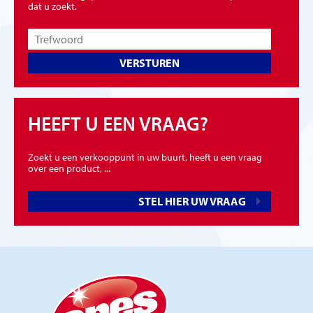
dat u zoekt.
VERSTUREN
HEEFT U EEN VRAAG?
Zoekt u een verkooppunt in uw buurt, heeft u een vraag
over een product, ...
STEL HIER UW VRAAG