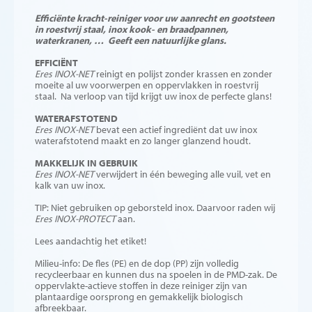
Efficiënte kracht-reiniger voor uw aanrecht en gootsteen
in roestvrij staal, inox kook- en braadpannen,
waterkranen, … Geeft een natuurlijke glans.
EFFICIËNT
Eres INOX-NET
reinigt en polijst zonder krassen en zonder
moeite al uw voorwerpen en oppervlakken in roestvrij
staal. Na verloop van tijd krijgt uw inox de perfecte glans!
WATERAFSTOTEND
Eres INOX-NET
bevat een actief ingrediënt dat uw inox
waterafstotend maakt en zo langer glanzend houdt.
MAKKELIJK IN GEBRUIK
Eres INOX-NET
verwijdert in één beweging alle vuil, vet en
kalk van uw inox.
TIP: Niet gebruiken op geborsteld inox. Daarvoor raden wij
Eres INOX-PROTECT
aan.
Lees aandachtig het etiket!
Milieu-info: De fles (PE) en de dop (PP) zijn volledig
recycleerbaar en kunnen dus na spoelen in de PMD-zak. De
oppervlakte-actieve stoffen in deze reiniger zijn van
plantaardige oorsprong en gemakkelijk biologisch
afbreekbaar.