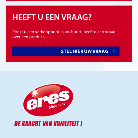
HEEFT U EEN VRAAG?
Zoekt u een verkooppunt in uw buurt, heeft u een vraag
over een product, ...
STEL HIER UW VRAAG