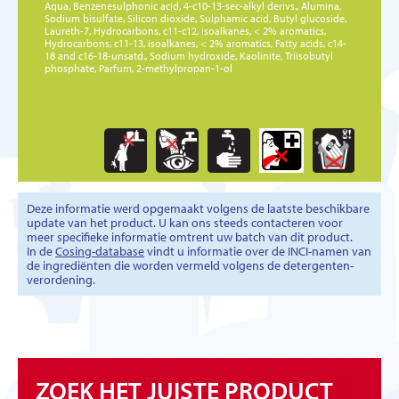
Aqua, Benzenesulphonic acid, 4-c10-13-sec-alkyl derivs., Alumina,
Sodium bisulfate, Silicon dioxide, Sulphamic acid, Butyl glucoside,
Laureth-7, Hydrocarbons, c11-c12, isoalkanes, < 2% aromatics,
Hydrocarbons, c11-13, isoalkanes, < 2% aromatics, Fatty acids, c14-
18 and c16-18-unsatd., Sodium hydroxide, Kaolinite, Triisobutyl
phosphate, Parfum, 2-methylpropan-1-ol
Deze informatie werd opgemaakt volgens de laatste beschikbare
update van het product. U kan ons steeds contacteren voor
meer specifieke informatie omtrent uw batch van dit product.
In de
Cosing-database
vindt u informatie over de INCI-namen van
de ingrediënten die worden vermeld volgens de detergenten-
verordening.
ZOEK HET JUISTE PRODUCT