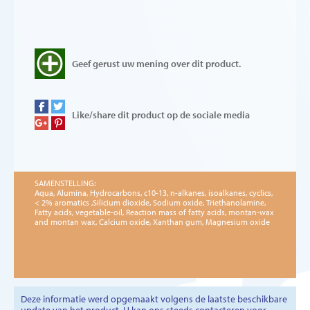
Geef gerust uw mening over dit product.
Like/share dit product op de sociale media
SAMENSTELLING:
Aqua, Alumina, Hydrocarbons, c10-13, n-alkanes, isoalkanes, cyclics,
< 2% aromatics ,Silicium dioxide, Sodium oxide, Triethanolamine,
Fatty acids, vegetable-oil, Reaction mass of fatty acids, montan-wax
and montan wax, Calcium oxide, Xanthan gum, Magnesium oxide
Deze informatie werd opgemaakt volgens de laatste beschikbare