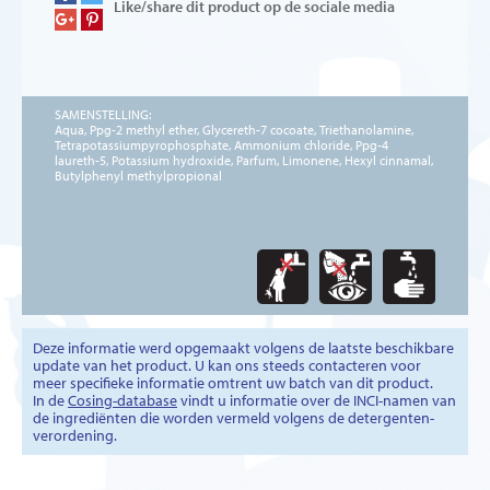
Like/share dit product op de sociale media
SAMENSTELLING:
Aqua, Ppg-2 methyl ether, Glycereth-7 cocoate, Triethanolamine,
Tetrapotassiumpyrophosphate, Ammonium chloride, Ppg-4
laureth-5, Potassium hydroxide, Parfum, Limonene, Hexyl cinnamal,
Butylphenyl methylpropional
Deze informatie werd opgemaakt volgens de laatste beschikbare
update van het product. U kan ons steeds contacteren voor
meer specifieke informatie omtrent uw batch van dit product.
In de
Cosing-database
vindt u informatie over de INCI-namen van
de ingrediënten die worden vermeld volgens de detergenten-
verordening.