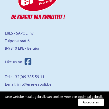
ERES - SAPOLI nv
Tulpenstraat 6
B-9810 EKE - Belgium
Tel.: +32(0)9 385 59 11
E-mail:
info@eres-sapoli.be
Deze website maakt gebruik van cookies voor een optimaal gebruik.
CONTACT
Accepteren