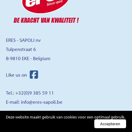
ERES - SAPOLI nv
Tulpenstraat 6
B-9810 EKE - Belgium
Tel.: +32(0)9 385 59 11
E-mail:
info@eres-sapoli.be
Deze website maakt gebruik van cookies voor een optimaal gebruik.
CONTACT
Accepteren