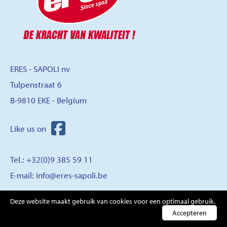
ERES - SAPOLI nv
Tulpenstraat 6
B-9810 EKE - Belgium
Tel.: +32(0)9 385 59 11
E-mail:
info@eres-sapoli.be
Deze website maakt gebruik van cookies voor een optimaal gebruik.
CONTACT
Accepteren