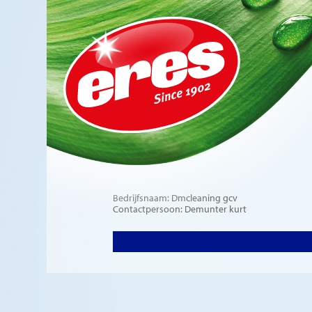
Bedrijfsnaam: Dmcleaning gcv
Contactpersoon: Demunter kurt