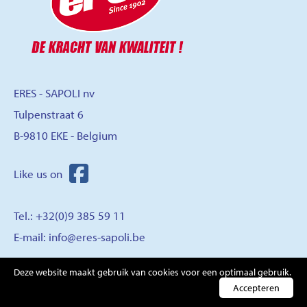
ERES - SAPOLI nv
Tulpenstraat 6
B-9810 EKE - Belgium
Tel.: +32(0)9 385 59 11
E-mail:
info@eres-sapoli.be
Deze website maakt gebruik van cookies voor een optimaal gebruik.
CONTACT
Accepteren